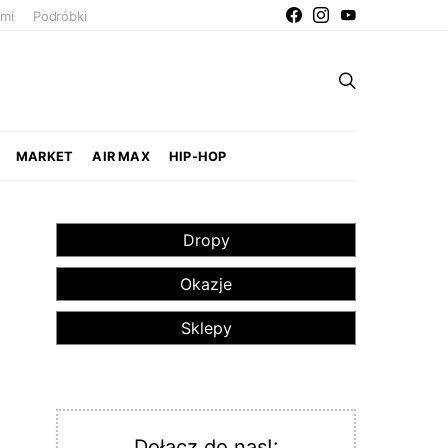
ami
Podróbki
MARKET
AIR MAX
HIP-HOP
Dropy
Okazje
Sklepy
Dołącz do nas!: