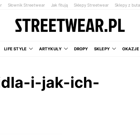
r
Słownik Streetwear
Jak fitują
Sklepy Streetwear
Sklepy z but
LIFE STYLE
ARTYKUŁY
DROPY
SKLEPY
OKAZJE
la-i-jak-ich-