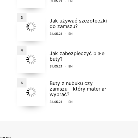
31.05.21
EN
3
Jak używać szczoteczki
do zamszu?
31.05.21
EN
4
Jak zabezpieczyć białe
buty?
31.05.21
EN
Buty z nubuku czy
5
zamszu – który materiał
wybrać?
31.05.21
EN