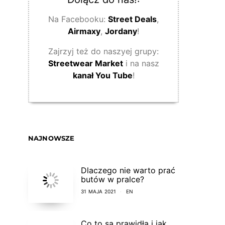
Na Facebooku:
Street Deals
,
Airmaxy
,
Jordany
!
Zajrzyj też do naszyej grupy:
Streetwear Market
i na nasz
kanał You Tube
!
NAJNOWSZE
Dlaczego nie warto prać
butów w pralce?
31 MAJA 2021
EN
Co to są prawidła i jak