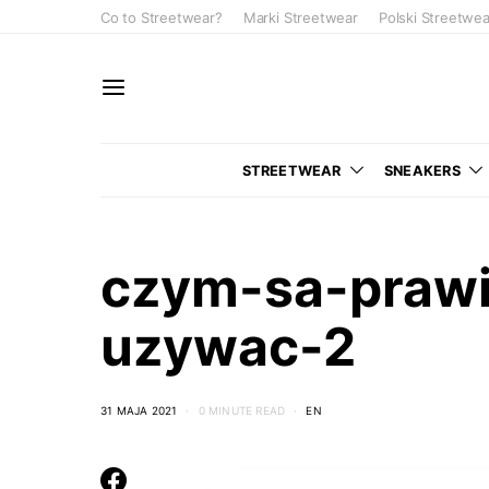
Co to Streetwear?
Marki Streetwear
Polski Streetwea
STREETWEAR
SNEAKERS
czym-sa-prawid
uzywac-2
31 MAJA 2021
0 MINUTE READ
EN