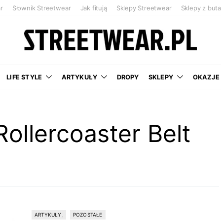
r
Słownik Streetwear
Jak fitują
Sklepy Streetwear
Sklepy z but
LIFE STYLE
ARTYKUŁY
DROPY
SKLEPY
OKAZJE
ollercoaster Belt
ARTYKUŁY
POZOSTAŁE