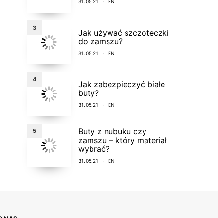
31.05.21
EN
3
Jak używać szczoteczki
do zamszu?
31.05.21
EN
4
Jak zabezpieczyć białe
buty?
31.05.21
EN
Buty z nubuku czy
5
zamszu – który materiał
wybrać?
31.05.21
EN