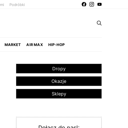
ami
Podróbki
MARKET
AIR MAX
HIP-HOP
Dropy
Okazje
Sklepy
Dołącz do nas!: