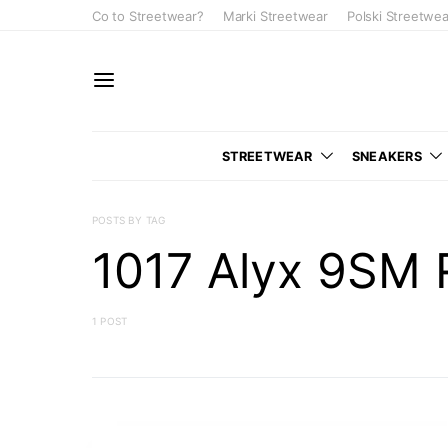
Co to Streetwear?
Marki Streetwear
Polski Streetwea
STREETWEAR
SNEAKERS
POSTS BY TAG
1017 Alyx 9SM R
1 POST