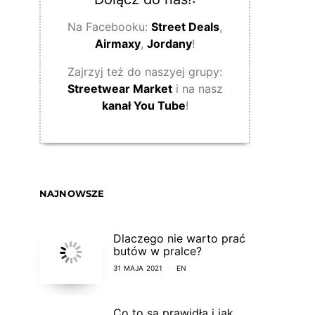
Na Facebooku:
Street Deals
,
Airmaxy
,
Jordany
!
Zajrzyj też do naszyej grupy:
Streetwear Market
i na nasz
kanał You Tube
!
NAJNOWSZE
Dlaczego nie warto prać
butów w pralce?
31 MAJA 2021
EN
Co to są prawidła i jak