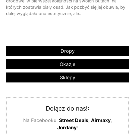
drogowej w pierwszej kolejności na swoich butach, na
których zostawia biały osad. Jak pozbyć się jej obuwia, by
dalej wyglądało ono estetycznie, ale…
Dropy
Okazje
Sklepy
Dołącz do nas!:
Na Facebooku:
Street Deals
,
Airmaxy
,
Jordany
!