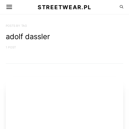
STREETWEAR.PL
POSTS BY TAG
adolf dassler
1 POST