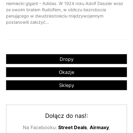
niemiecki gigant – Adidas. W 1924 roku Adolf Dassler wraz
ze swoim bratem Rudolfem, w obliczu bezrobocia
panującego w dwudziestoleciu międzywojennym
postanowili założyć…
Dropy
Okazje
Sklepy
Dołącz do nas!:
Na Facebooku:
Street Deals
,
Airmaxy
,