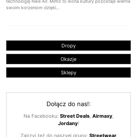
technologię Nike Air. Mimo to ikona kultury pozostaje wierna
swoim korzeniom dzięki…
Dropy
Okazje
Sklepy
Dołącz do nas!:
Na Facebooku:
Street Deals
,
Airmaxy
,
Jordany
!
Zajrzyj też do naszyej grupy:
Streetwear