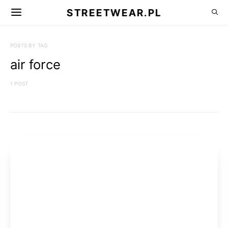
STREETWEAR.PL
POSTS BY TAG
air force
1 POST