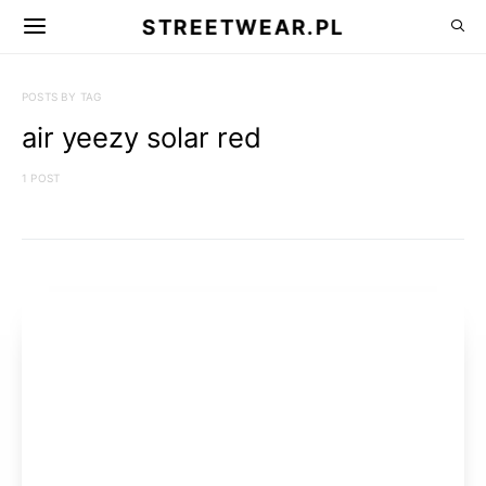
STREETWEAR.PL
POSTS BY TAG
air yeezy solar red
1 POST