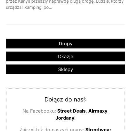
przez Kanye przeszły naprawdę długą drogę. Ludzie, którzy
urządzali kampingi po…
Dropy
Okazje
Sklepy
Dołącz do nas!:
Na Facebooku:
Street Deals
,
Airmaxy
,
Jordany
!
Zajrzyj też do naszyej grupy:
Streetwear