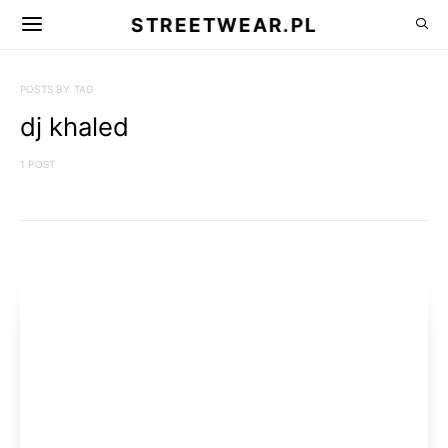
STREETWEAR.PL
POSTS BY TAG
dj khaled
1 POST