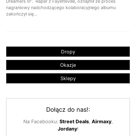
Dreamers III”. Raper z Fayetteville, oznajmił że proces
nagraniowy nadchodzącego kolaboracyjnego albumu
zakończył się…
Dropy
Okazje
Sklepy
Dołącz do nas!:
Na Facebooku:
Street Deals
,
Airmaxy
,
Jordany
!