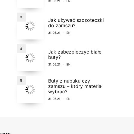
31.05.21
EN
3
Jak używać szczoteczki
do zamszu?
31.05.21
EN
4
Jak zabezpieczyć białe
buty?
31.05.21
EN
Buty z nubuku czy
5
zamszu – który materiał
wybrać?
31.05.21
EN