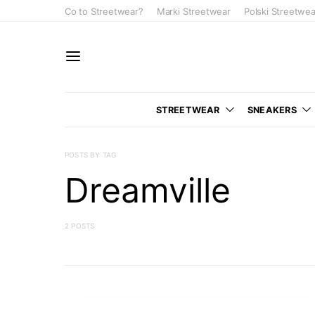
Co to Streetwear?
Marki Streetwear
Polski Streetwea
STREETWEAR
SNEAKERS
POSTS BY TAG
Dreamville
2 POSTS