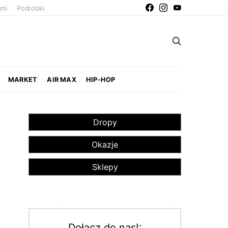
ami
Podróbki
MARKET
AIR MAX
HIP-HOP
Dropy
Okazje
Sklepy
Dołącz do nas!: