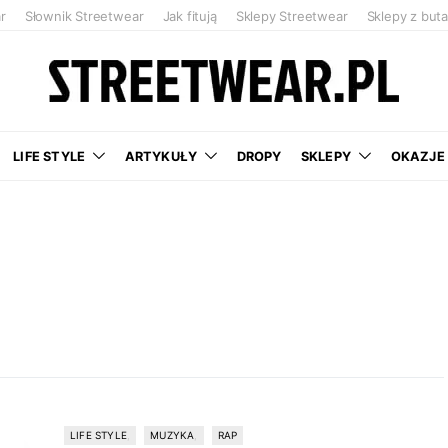
r
Słownik Streetwear
Jak fitują
Sklepy Streetwear
Sklepy z but
LIFE STYLE
ARTYKUŁY
DROPY
SKLEPY
OKAZJE
LIFE STYLE
MUZYKA
RAP