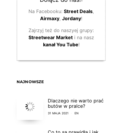
Na Facebooku:
Street Deals
,
Airmaxy
,
Jordany
!
Zajrzyj też do naszyej grupy:
Streetwear Market
i na nasz
kanał You Tube
!
NAJNOWSZE
Dlaczego nie warto prać
butów w pralce?
31 MAJA 2021
EN
Co to są prawidła i jak