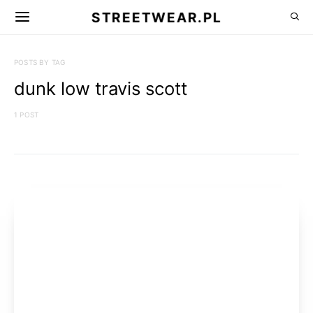
STREETWEAR.PL
POSTS BY TAG
dunk low travis scott
1 POST