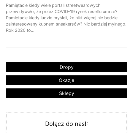
Pamiętacie kiedy wiele portali streetwearowych
przewidywało, że przez COVID-19 rynek resell’u umrze?
Pamiętacie kiedy ludzie myśleli, że nikt więcej nie będzie
zainteresowany kupnem sneakersów? Nic bardziej mylnego.
Rok 2020 to…
Dropy
Okazje
Sklepy
Dołącz do nas!: