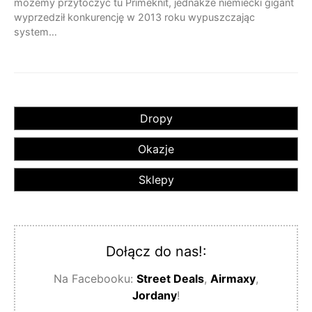
możemy przytoczyć tu Primeknit, jednakże niemiecki gigant
wyprzedził konkurencję w 2013 roku wypuszczając
system…
Dropy
Okazje
Sklepy
Dołącz do nas!:
Na Facebooku:
Street Deals
,
Airmaxy
,
Jordany
!