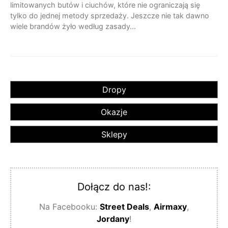
limitowanych butów i ciuchów, które nie ograniczają się
tylko do jednej metody sprzedaży. Jeszcze nie tak dawno
wiele brandów żyło według zasady…
Dropy
Okazje
Sklepy
Dołącz do nas!:
Na Facebooku:
Street Deals
,
Airmaxy
,
Jordany
!