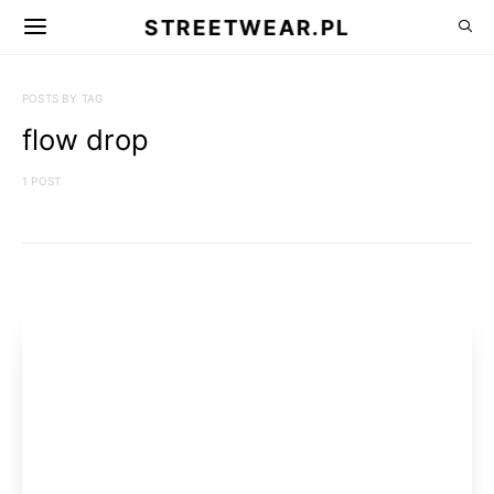
STREETWEAR.PL
POSTS BY TAG
flow drop
1 POST