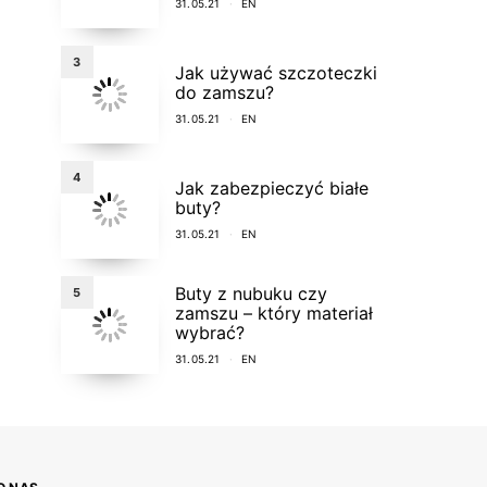
31.05.21
EN
3
Jak używać szczoteczki
do zamszu?
31.05.21
EN
4
Jak zabezpieczyć białe
buty?
31.05.21
EN
Buty z nubuku czy
5
zamszu – który materiał
wybrać?
31.05.21
EN