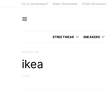
Co to Streetwear?
Marki Streetwear
Polski Streetwea
STREETWEAR
SNEAKERS
POSTS BY TAG
ikea
1 POST