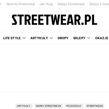
r
Słownik Streetwear
Jak fitują
Sklepy Streetwear
Sklepy z but
LIFE STYLE
ARTYKUŁY
DROPY
SKLEPY
OKAZJE
ARTYKUŁY
MARKI STREETWEAR
POZOSTAŁE
STREETWEAR