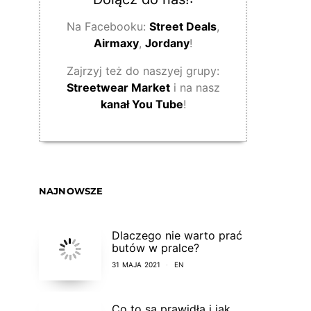
Na Facebooku:
Street Deals
,
Airmaxy
,
Jordany
!
Zajrzyj też do naszyej grupy:
Streetwear Market
i na nasz
kanał You Tube
!
NAJNOWSZE
Dlaczego nie warto prać
butów w pralce?
31 MAJA 2021
EN
Co to są prawidła i jak