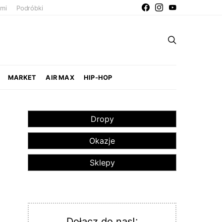
ami
Podróbki
MARKET
AIR MAX
HIP-HOP
Dropy
Okazje
Sklepy
Dołącz do nas!: