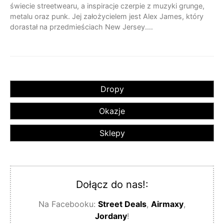
świecie streetwearu, a inspiracje czerpie z muzyki grunge,
metalu oraz punk. Jej założycielem jest Alex James, który
dorastał na przedmieściach New Jersey.…
Dropy
Okazje
Sklepy
Dołącz do nas!:
Na Facebooku:
Street Deals
,
Airmaxy
,
Jordany
!