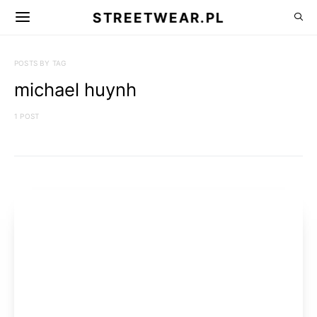
STREETWEAR.PL
POSTS BY TAG
michael huynh
1 POST