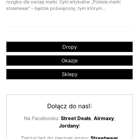
rozgłos dla swojej marki. Cykl artykułów „Polskie marki
streetwear” – będzie poświęcony, tym którym…
Dropy
Okazje
Sklepy
Dołącz do nas!:
Na Facebooku:
Street Deals
,
Airmaxy
,
Jordany
!
Zajrzyj też do naszyej grupy:
Streetwear