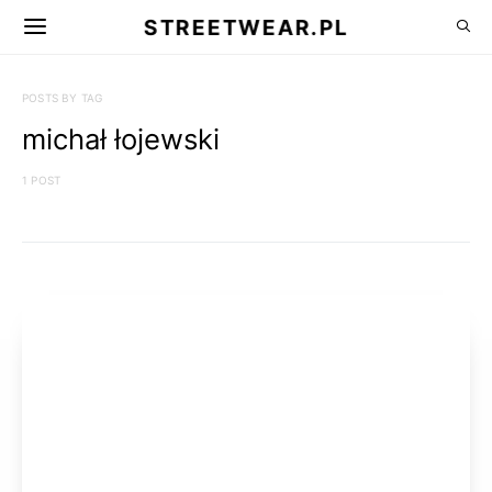
STREETWEAR.PL
POSTS BY TAG
michał łojewski
1 POST