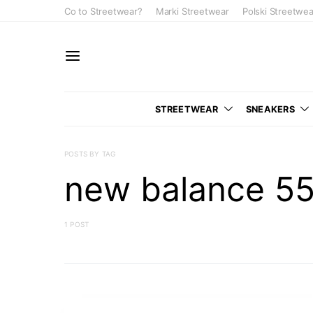
Co to Streetwear?
Marki Streetwear
Polski Streetwea
STREETWEAR
SNEAKERS
POSTS BY TAG
new balance 5
1 POST