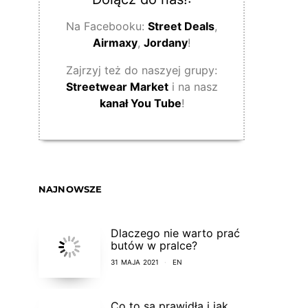
Na Facebooku:
Street Deals
,
Airmaxy
,
Jordany
!
Zajrzyj też do naszyej grupy:
Streetwear Market
i na nasz
kanał You Tube
!
NAJNOWSZE
Dlaczego nie warto prać
butów w pralce?
31 MAJA 2021
EN
Co to są prawidła i jak