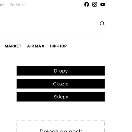
ami
Podróbki
MARKET
AIR MAX
HIP-HOP
Dropy
Okazje
Sklepy
Dołącz do nas!: