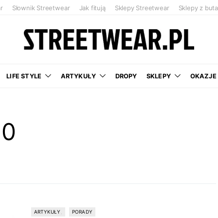
r
Słownik Streetwear
Jak fitują
Sklepy Streetwear
Sklepy z but
LIFE STYLE
ARTYKUŁY
DROPY
SKLEPY
OKAZJE
50
ARTYKUŁY
PORADY