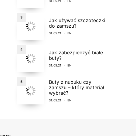
31.05.21
EN
3
Jak używać szczoteczki
do zamszu?
31.05.21
EN
4
Jak zabezpieczyć białe
buty?
31.05.21
EN
Buty z nubuku czy
5
zamszu – który materiał
wybrać?
31.05.21
EN