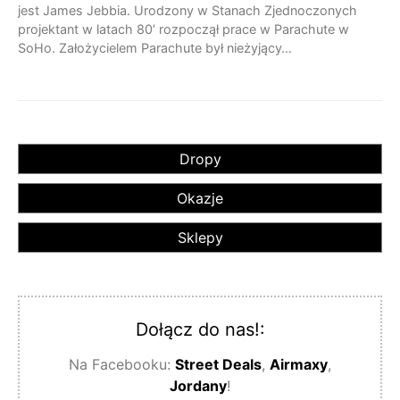
jest James Jebbia. Urodzony w Stanach Zjednoczonych
projektant w latach 80’ rozpoczął prace w Parachute w
SoHo. Założycielem Parachute był nieżyjący…
Dropy
Okazje
Sklepy
Dołącz do nas!:
Na Facebooku:
Street Deals
,
Airmaxy
,
Jordany
!