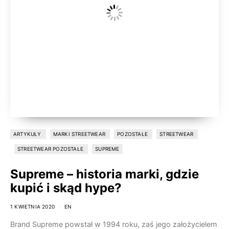
ARTYKUŁY
MARKI STREETWEAR
POZOSTAŁE
STREETWEAR
STREETWEAR POZOSTAŁE
SUPREME
Supreme – historia marki, gdzie
kupić i skąd hype?
1 KWIETNIA 2020
EN
Brand Supreme powstał w 1994 roku, zaś jego założycielem