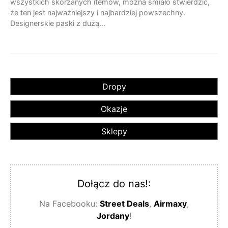
wszystkich skórzanych itemów, można śmiało stwierdzić,
że ten jest najważniejszy i najbardziej powszechny.
Designerskie paski z dużą…
Dropy
Okazje
Sklepy
Dołącz do nas!:
Na Facebooku:
Street Deals
,
Airmaxy
,
Jordany
!