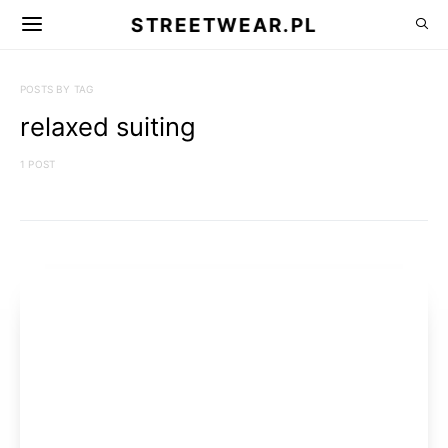
STREETWEAR.PL
POSTS BY TAG
relaxed suiting
1 POST