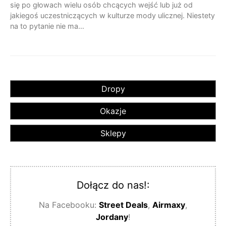
się po głowach wielu osób chcących wejść lub już od
jakiegoś uczestniczących w kulturze mody ulicznej. Niestety
na to pytanie nie ma…
Dropy
Okazje
Sklepy
Dołącz do nas!:
Na Facebooku:
Street Deals
,
Airmaxy
,
Jordany
!