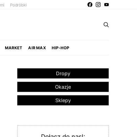
ami
Podróbki
MARKET
AIR MAX
HIP-HOP
Dropy
Okazje
Sklepy
Dołącz do nas!: