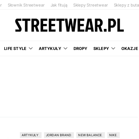
r
Słownik Streetwear
Jak fitują
Sklepy Streetwear
Sklepy z but
LIFE STYLE
ARTYKUŁY
DROPY
SKLEPY
OKAZJE
ARTYKUŁY
JORDAN BRAND
NEW BALANCE
NIKE