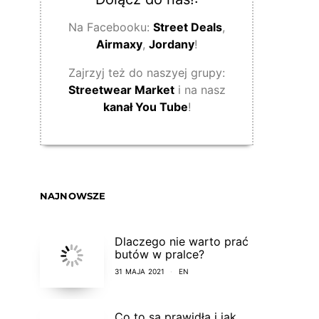
Na Facebooku:
Street Deals
,
Airmaxy
,
Jordany
!
Zajrzyj też do naszyej grupy:
Streetwear Market
i na nasz
kanał You Tube
!
NAJNOWSZE
Dlaczego nie warto prać
butów w pralce?
31 MAJA 2021
EN
Co to są prawidła i jak