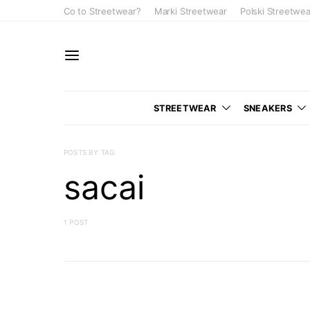
Co to Streetwear?
Marki Streetwear
Polski Streetwea
STREETWEAR
SNEAKERS
POSTS BY TAG
sacai
1 POST