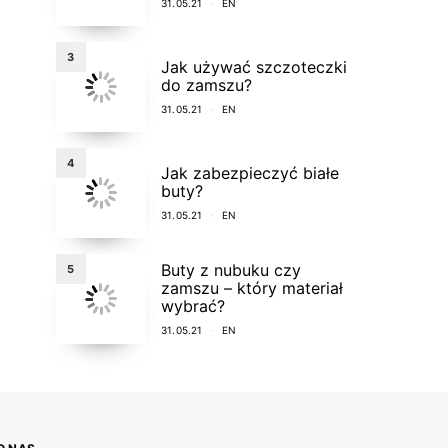
31.05.21
EN
3
Jak używać szczoteczki
do zamszu?
31.05.21
EN
4
Jak zabezpieczyć białe
buty?
31.05.21
EN
Buty z nubuku czy
5
zamszu – który materiał
wybrać?
31.05.21
EN