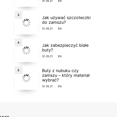
31.05.21
EN
3
Jak używać szczoteczki
do zamszu?
31.05.21
EN
4
Jak zabezpieczyć białe
buty?
31.05.21
EN
Buty z nubuku czy
5
zamszu – który materiał
wybrać?
31.05.21
EN