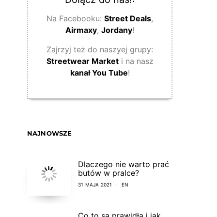
Na Facebooku:
Street Deals
,
Airmaxy
,
Jordany
!
Zajrzyj też do naszyej grupy:
Streetwear Market
i na nasz
kanał You Tube
!
NAJNOWSZE
Dlaczego nie warto prać
butów w pralce?
31 MAJA 2021
EN
Co to są prawidła i jak