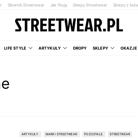
r
Słownik Streetwear
Jak fitują
Sklepy Streetwear
Sklepy z but
LIFE STYLE
ARTYKUŁY
DROPY
SKLEPY
OKAZJE
ne
ARTYKUŁY
MARKI STREETWEAR
POZOSTAŁE
STREETWEAR