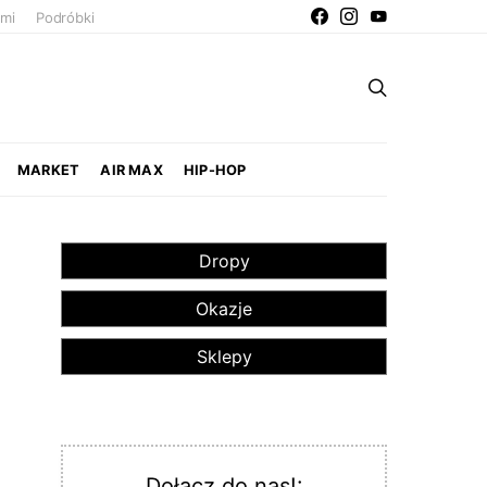
ami
Podróbki
MARKET
AIR MAX
HIP-HOP
Dropy
Okazje
Sklepy
Dołącz do nas!: