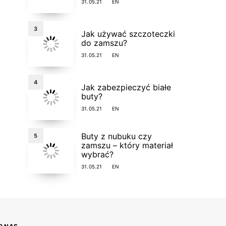
31.05.21
EN
3
Jak używać szczoteczki
do zamszu?
31.05.21
EN
4
Jak zabezpieczyć białe
buty?
31.05.21
EN
Buty z nubuku czy
5
zamszu – który materiał
wybrać?
31.05.21
EN