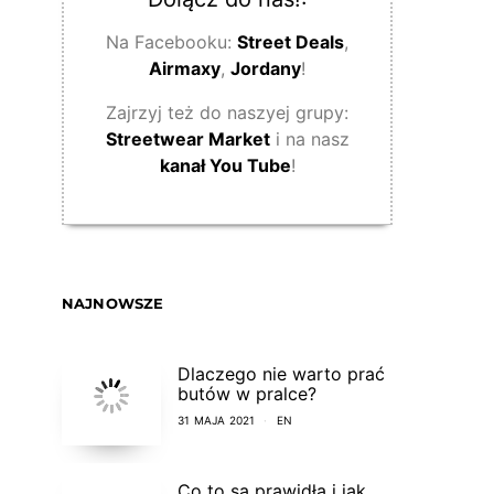
Na Facebooku:
Street Deals
,
Airmaxy
,
Jordany
!
Zajrzyj też do naszyej grupy:
Streetwear Market
i na nasz
kanał You Tube
!
NAJNOWSZE
Dlaczego nie warto prać
butów w pralce?
31 MAJA 2021
EN
Co to są prawidła i jak