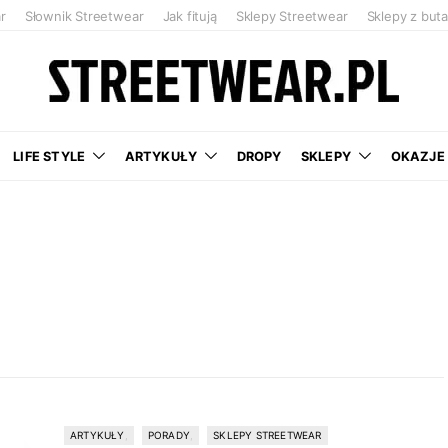
r
Słownik Streetwear
Jak fitują
Sklepy Streetwear
Sklepy z but
LIFE STYLE
ARTYKUŁY
DROPY
SKLEPY
OKAZJE
ARTYKUŁY
PORADY
SKLEPY STREETWEAR