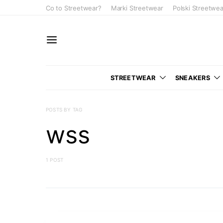
Co to Streetwear?
Marki Streetwear
Polski Streetwea
STREETWEAR
SNEAKERS
POSTS BY TAG
wss
1 POST