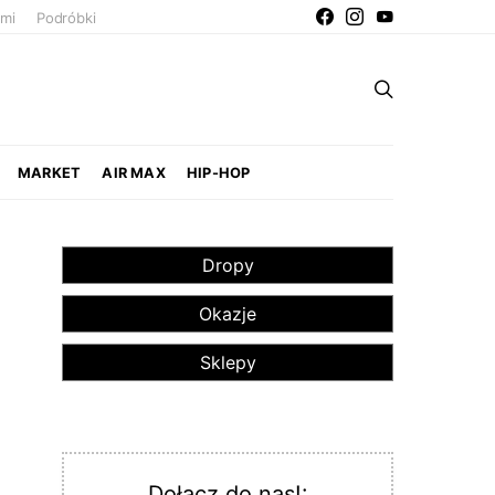
ami
Podróbki
MARKET
AIR MAX
HIP-HOP
Dropy
Okazje
Sklepy
Dołącz do nas!: