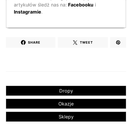
artykułów śledż nas na:
Facebooku
i
Instagramie
.
SHARE
TWEET
Dropy
Okazje
Sklepy