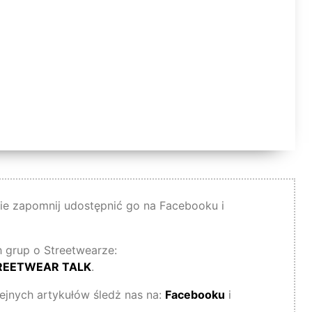
 nie zapomnij udostępnić go na Facebooku i
 grup o Streetwearze:
REETWEAR TALK
.
lejnych artykułów śledż nas na:
Facebooku
i