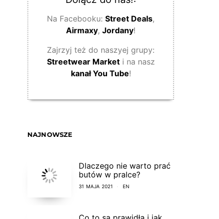
Na Facebooku:
Street Deals
,
Airmaxy
,
Jordany
!
Zajrzyj też do naszyej grupy:
Streetwear Market
i na nasz
kanał You Tube
!
NAJNOWSZE
Dlaczego nie warto prać
butów w pralce?
31 MAJA 2021
EN
Co to są prawidła i jak