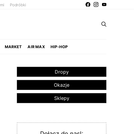
ami
Podróbki
MARKET
AIR MAX
HIP-HOP
Dropy
Okazje
Sklepy
Dołącz do nas!: