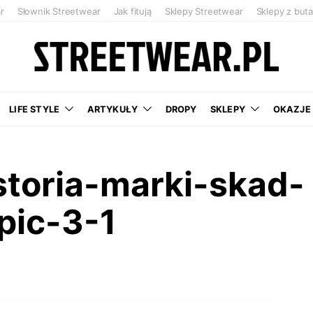
r
Słownik Streetwear
Jak fitują
Sklepy Streetwear
Sklepy z but
LIFE STYLE
ARTYKUŁY
DROPY
SKLEPY
OKAZJE
storia-marki-skad-
pic-3-1