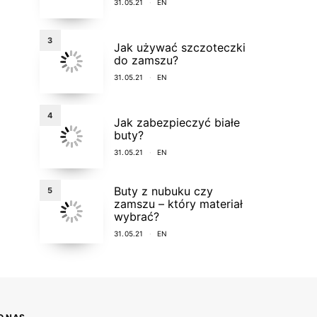
31.05.21
EN
3
Jak używać szczoteczki
do zamszu?
31.05.21
EN
4
Jak zabezpieczyć białe
buty?
31.05.21
EN
Buty z nubuku czy
5
zamszu – który materiał
wybrać?
31.05.21
EN