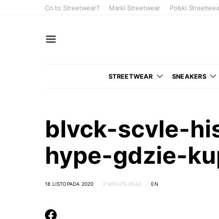
Co to Streetwear?
Marki Streetwear
Polski Streetwea
STREETWEAR
SNEAKERS
blvck-scvle-hi
hype-gdzie-ku
18 LISTOPADA 2020
0 MINUTE READ
EN