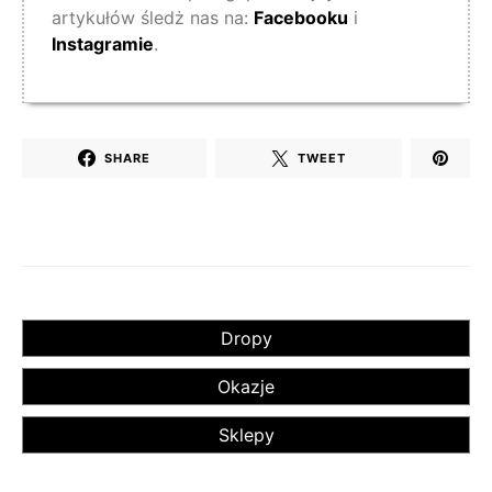
artykułów śledż nas na:
Facebooku
i
Instagramie
.
SHARE
TWEET
Dropy
Okazje
Sklepy