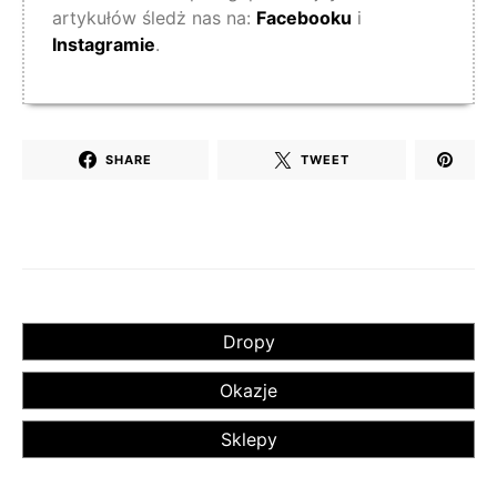
artykułów śledż nas na:
Facebooku
i
Instagramie
.
SHARE
TWEET
Dropy
Okazje
Sklepy