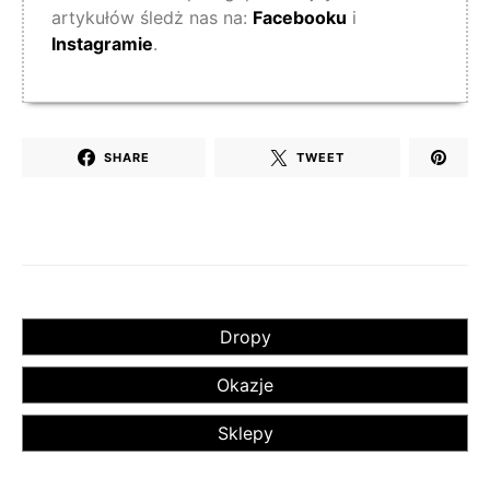
artykułów śledż nas na:
Facebooku
i
Instagramie
.
SHARE
TWEET
Dropy
Okazje
Sklepy