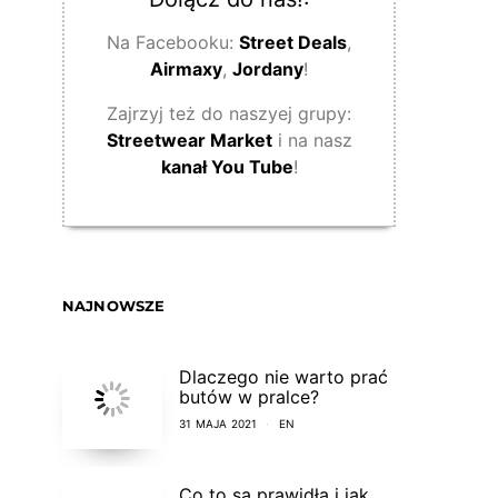
Na Facebooku:
Street Deals
,
Airmaxy
,
Jordany
!
Zajrzyj też do naszyej grupy:
Streetwear Market
i na nasz
kanał You Tube
!
NAJNOWSZE
Dlaczego nie warto prać
butów w pralce?
31 MAJA 2021
EN
Co to są prawidła i jak