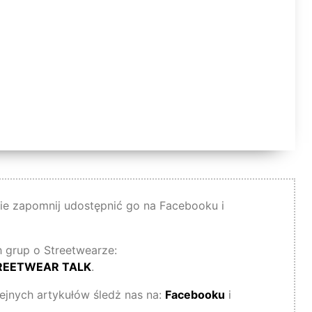
 nie zapomnij udostępnić go na Facebooku i
 grup o Streetwearze:
REETWEAR TALK
.
lejnych artykułów śledż nas na:
Facebooku
i