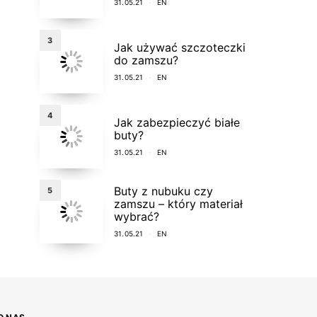
31.05.21
EN
3
Jak używać szczoteczki
do zamszu?
31.05.21
EN
4
Jak zabezpieczyć białe
buty?
31.05.21
EN
Buty z nubuku czy
5
zamszu – który materiał
wybrać?
31.05.21
EN