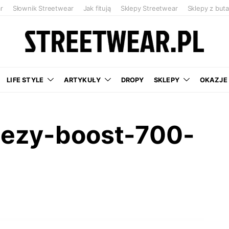
r
Słownik Streetwear
Jak fitują
Sklepy Streetwear
Sklepy z but
LIFE STYLE
ARTYKUŁY
DROPY
SKLEPY
OKAZJE
eezy-boost-700-