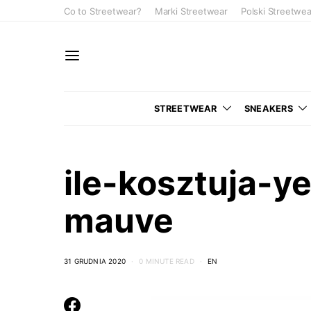
Co to Streetwear?
Marki Streetwear
Polski Streetwea
STREETWEAR
SNEAKERS
ile-kosztuja-y
mauve
31 GRUDNIA 2020
0 MINUTE READ
EN