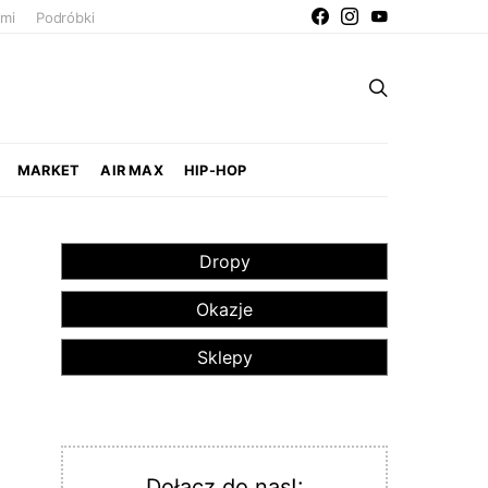
ami
Podróbki
MARKET
AIR MAX
HIP-HOP
Dropy
Okazje
Sklepy
Dołącz do nas!: