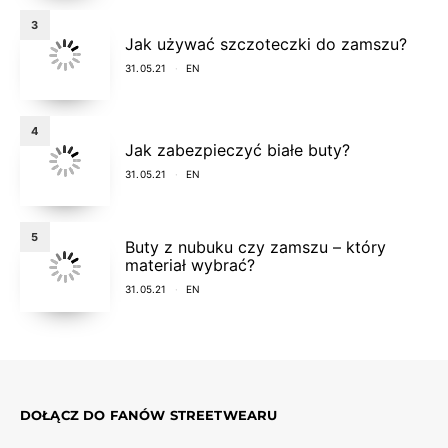
3
Jak używać szczoteczki do zamszu?
31.05.21
EN
4
Jak zabezpieczyć białe buty?
31.05.21
EN
5
Buty z nubuku czy zamszu – który
materiał wybrać?
31.05.21
EN
DOŁĄCZ DO FANÓW STREETWEARU