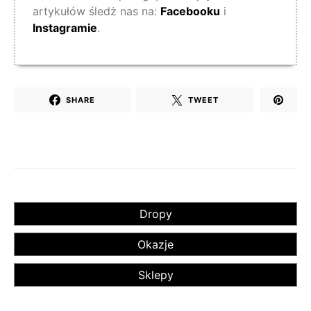
artykułów śledż nas na:
Facebooku
i
Instagramie
.
SHARE
TWEET
Dropy
Okazje
Sklepy