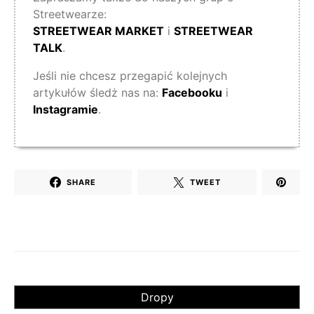
Streetwearze:
STREETWEAR MARKET
i
STREETWEAR
TALK
.
Jeśli nie chcesz przegapić kolejnych
artykułów śledż nas na:
Facebooku
i
Instagramie
.
SHARE
TWEET
Dropy