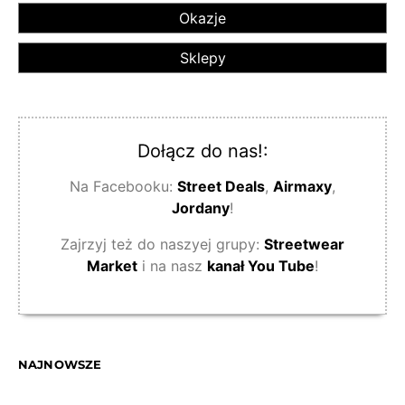
Okazje
Sklepy
Dołącz do nas!:
Na Facebooku:
Street Deals
,
Airmaxy
,
Jordany
!
Zajrzyj też do naszyej grupy:
Streetwear
Market
i na nasz
kanał You Tube
!
NAJNOWSZE