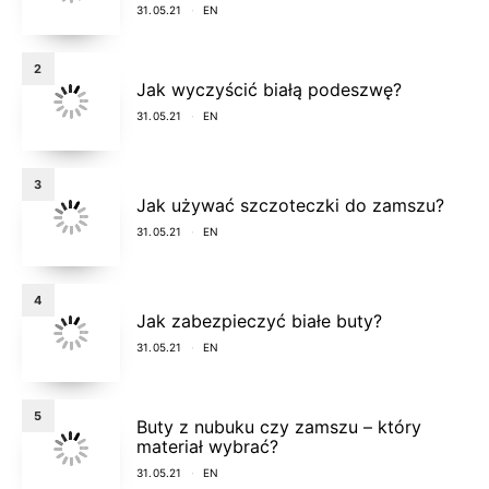
31.05.21
EN
2
Jak wyczyścić białą podeszwę?
31.05.21
EN
3
Jak używać szczoteczki do zamszu?
31.05.21
EN
4
Jak zabezpieczyć białe buty?
31.05.21
EN
5
Buty z nubuku czy zamszu – który
materiał wybrać?
31.05.21
EN