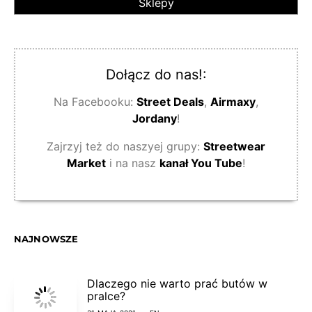
Sklepy
Dołącz do nas!:
Na Facebooku:
Street Deals
,
Airmaxy
,
Jordany
!
Zajrzyj też do naszyej grupy:
Streetwear
Market
i na nasz
kanał You Tube
!
NAJNOWSZE
Dlaczego nie warto prać butów w
pralce?