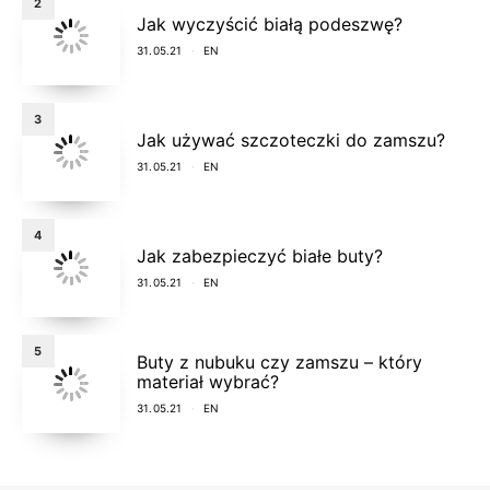
2
Jak wyczyścić białą podeszwę?
31.05.21
EN
3
Jak używać szczoteczki do zamszu?
31.05.21
EN
4
Jak zabezpieczyć białe buty?
31.05.21
EN
5
Buty z nubuku czy zamszu – który
materiał wybrać?
31.05.21
EN