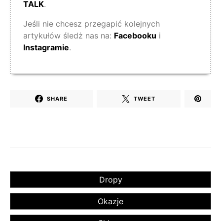
TALK
.
Jeśli nie chcesz przegapić kolejnych
artykułów śledż nas na:
Facebooku
i
Instagramie
.
SHARE
TWEET
Dropy
Okazje