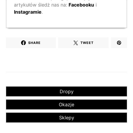
artykułów śledż nas na:
Facebooku
i
Instagramie
.
SHARE
TWEET
Dropy
Okazje
Sklepy