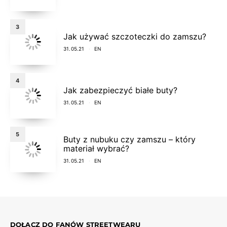
3
Jak używać szczoteczki do zamszu?
31.05.21
EN
4
Jak zabezpieczyć białe buty?
31.05.21
EN
5
Buty z nubuku czy zamszu – który
materiał wybrać?
31.05.21
EN
DOŁĄCZ DO FANÓW STREETWEARU