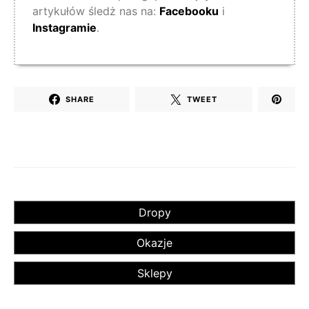
artykułów śledż nas na:
Facebooku
i
Instagramie
.
SHARE
TWEET
Dropy
Okazje
Sklepy