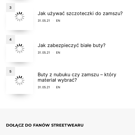
3
Jak używać szczoteczki do zamszu?
31.05.21
EN
4
Jak zabezpieczyć białe buty?
31.05.21
EN
5
Buty z nubuku czy zamszu – który
materiał wybrać?
31.05.21
EN
DOŁĄCZ DO FANÓW STREETWEARU