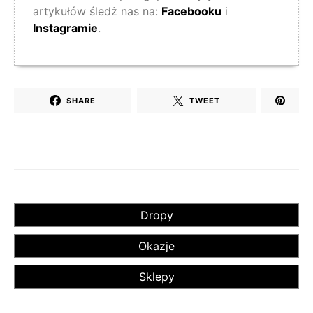
artykułów śledż nas na:
Facebooku
i
Instagramie
.
SHARE
TWEET
Dropy
Okazje
Sklepy