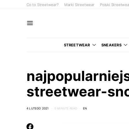
Co to Streetwear?
Marki Streetwear
Polski Streetwea
STREETWEAR
SNEAKERS
najpopularniej
streetwear-sn
4 LUTEGO 2021
0 MINUTE READ
EN