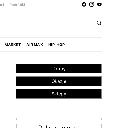
ami
Podróbki
MARKET
AIR MAX
HIP-HOP
Dropy
Okazje
Sklepy
Dołącz do nas!: