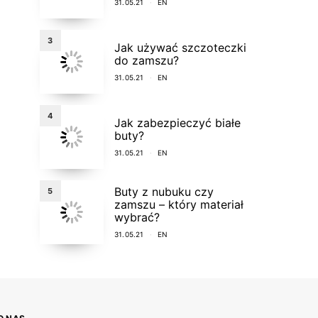
31.05.21
EN
3
Jak używać szczoteczki
do zamszu?
31.05.21
EN
4
Jak zabezpieczyć białe
buty?
31.05.21
EN
Buty z nubuku czy
5
zamszu – który materiał
wybrać?
31.05.21
EN