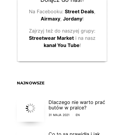
Na Facebooku:
Street Deals
,
Airmaxy
,
Jordany
!
Zajrzyj też do naszyej grupy:
Streetwear Market
i na nasz
kanał You Tube
!
NAJNOWSZE
Dlaczego nie warto prać
butów w pralce?
31 MAJA 2021
EN
Co to są prawidła i jak