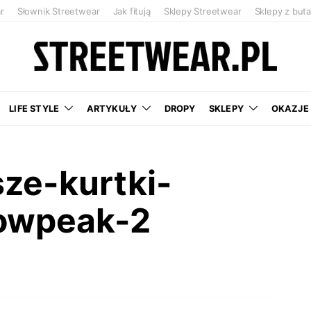
r
Słownik Streetwear
Jak fitują
Sklepy Streetwear
Sklepy z but
LIFE STYLE
ARTYKUŁY
DROPY
SKLEPY
OKAZJE
sze-kurtki-
owpeak-2