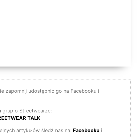
 nie zapomnij udostępnić go na Facebooku i
 grup o Streetwearze:
REETWEAR TALK
.
lejnych artykułów śledż nas na:
Facebooku
i