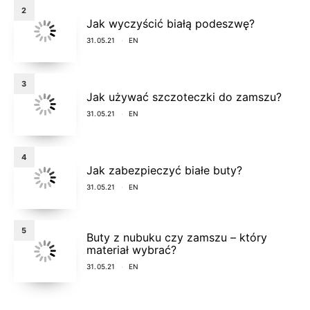
2
Jak wyczyścić białą podeszwę?
31.05.21
EN
3
Jak używać szczoteczki do zamszu?
31.05.21
EN
4
Jak zabezpieczyć białe buty?
31.05.21
EN
5
Buty z nubuku czy zamszu – który
materiał wybrać?
31.05.21
EN