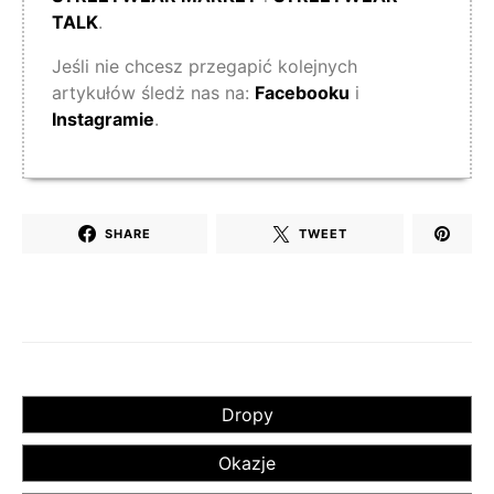
TALK
.
Jeśli nie chcesz przegapić kolejnych
artykułów śledż nas na:
Facebooku
i
Instagramie
.
SHARE
TWEET
Dropy
Okazje