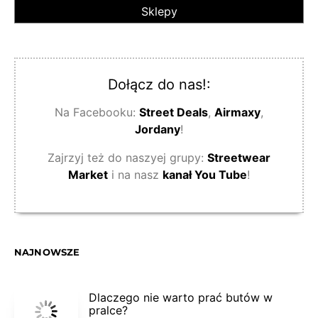
Sklepy
Dołącz do nas!:
Na Facebooku:
Street Deals
,
Airmaxy
,
Jordany
!
Zajrzyj też do naszyej grupy:
Streetwear
Market
i na nasz
kanał You Tube
!
NAJNOWSZE
Dlaczego nie warto prać butów w
pralce?