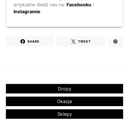
artykułów śledż nas na:
Facebooku
i
Instagramie
.
SHARE
TWEET
Dropy
Okazje
Sklepy