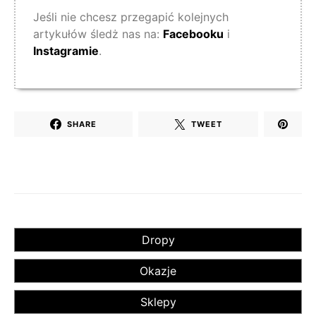
Jeśli nie chcesz przegapić kolejnych
artykułów śledż nas na:
Facebooku
i
Instagramie
.
SHARE
TWEET
Dropy
Okazje
Sklepy