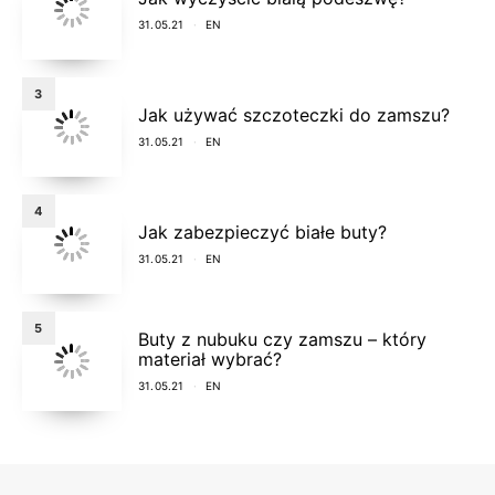
31.05.21
EN
3
Jak używać szczoteczki do zamszu?
31.05.21
EN
4
Jak zabezpieczyć białe buty?
31.05.21
EN
5
Buty z nubuku czy zamszu – który
materiał wybrać?
31.05.21
EN