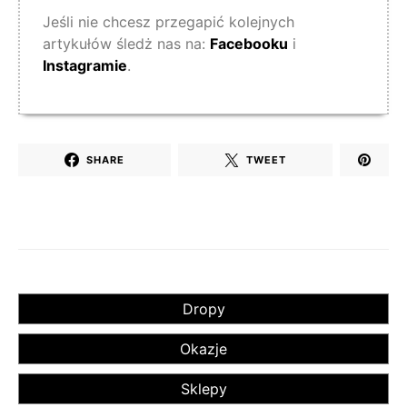
Jeśli nie chcesz przegapić kolejnych
artykułów śledż nas na:
Facebooku
i
Instagramie
.
SHARE
TWEET
Dropy
Okazje
Sklepy