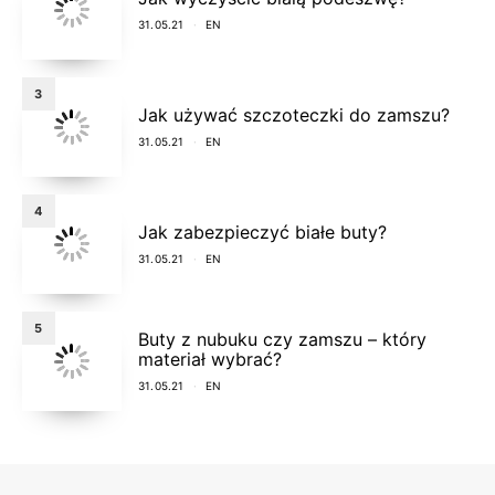
31.05.21
EN
3
Jak używać szczoteczki do zamszu?
31.05.21
EN
4
Jak zabezpieczyć białe buty?
31.05.21
EN
5
Buty z nubuku czy zamszu – który
materiał wybrać?
31.05.21
EN