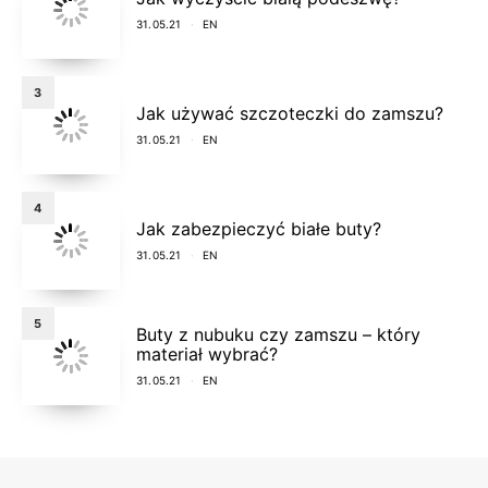
31.05.21
EN
3
Jak używać szczoteczki do zamszu?
31.05.21
EN
4
Jak zabezpieczyć białe buty?
31.05.21
EN
5
Buty z nubuku czy zamszu – który
materiał wybrać?
31.05.21
EN