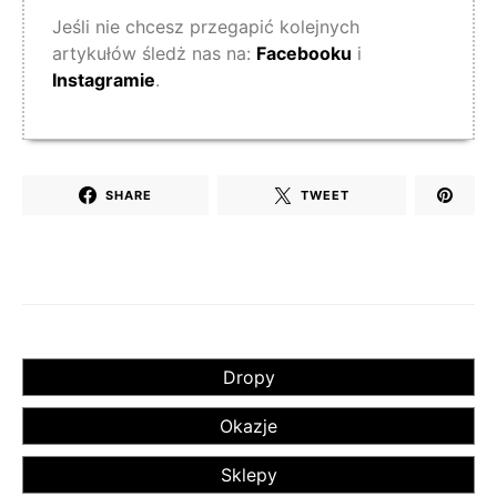
Jeśli nie chcesz przegapić kolejnych
artykułów śledż nas na:
Facebooku
i
Instagramie
.
SHARE
TWEET
Dropy
Okazje
Sklepy