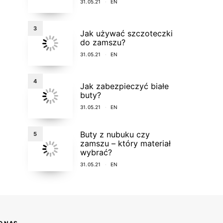
31.05.21
EN
3
Jak używać szczoteczki
do zamszu?
31.05.21
EN
4
Jak zabezpieczyć białe
buty?
31.05.21
EN
Buty z nubuku czy
5
zamszu – który materiał
wybrać?
31.05.21
EN