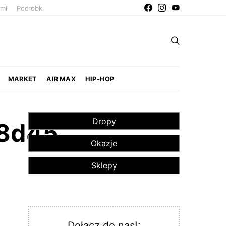
ami
Podróbki
MARKET
AIR MAX
HIP-HOP
Dropy
28d45
Okazje
Sklepy
Dołącz do nas!: