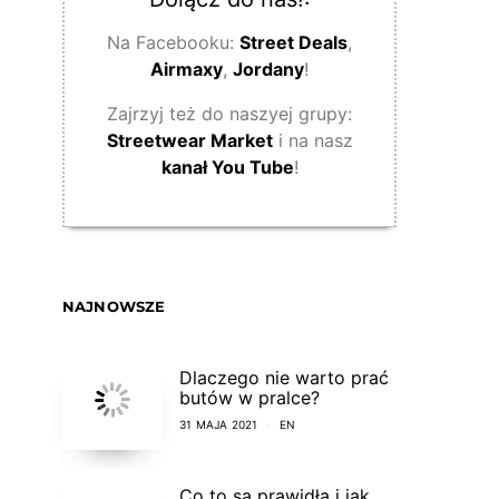
Na Facebooku:
Street Deals
,
Airmaxy
,
Jordany
!
Zajrzyj też do naszyej grupy:
Streetwear Market
i na nasz
kanał You Tube
!
NAJNOWSZE
Dlaczego nie warto prać
butów w pralce?
31 MAJA 2021
EN
Co to są prawidła i jak