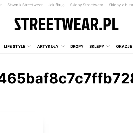
r
Słownik Streetwear
Jak fitują
Sklepy Streetwear
Sklepy z but
LIFE STYLE
ARTYKUŁY
DROPY
SKLEPY
OKAZJE
465baf8c7c7ffb7