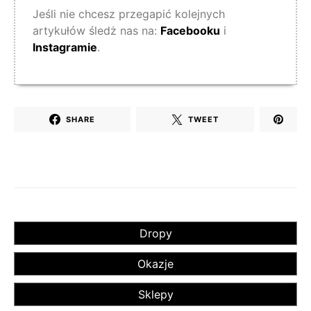
Jeśli nie chcesz przegapić kolejnych
artykułów śledż nas na:
Facebooku
i
Instagramie
.
SHARE
TWEET
Dropy
Okazje
Sklepy