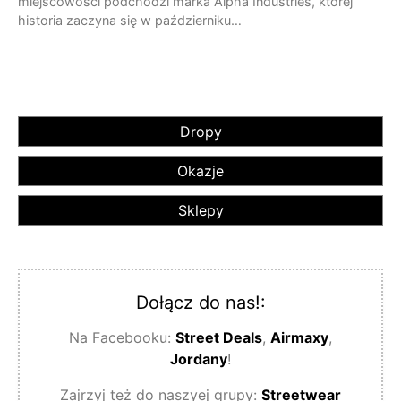
miejscowości podchodzi marka Alpha Industries, której
historia zaczyna się w październiku…
Dropy
Okazje
Sklepy
Dołącz do nas!:
Na Facebooku:
Street Deals
,
Airmaxy
,
Jordany
!
Zajrzyj też do naszyej grupy:
Streetwear