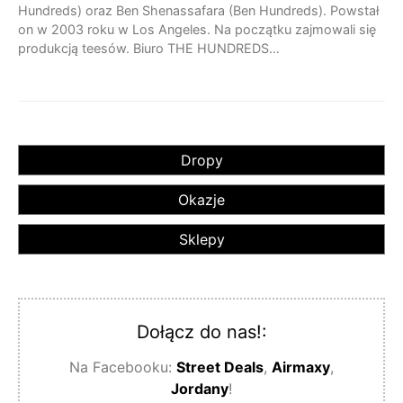
Hundreds) oraz Ben Shenassafara (Ben Hundreds). Powstał
on w 2003 roku w Los Angeles. Na początku zajmowali się
produkcją teesów. Biuro THE HUNDREDS…
Dropy
Okazje
Sklepy
Dołącz do nas!:
Na Facebooku:
Street Deals
,
Airmaxy
,
Jordany
!