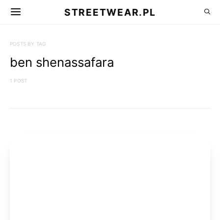
STREETWEAR.PL
POSTS BY TAG
ben shenassafara
1 POST