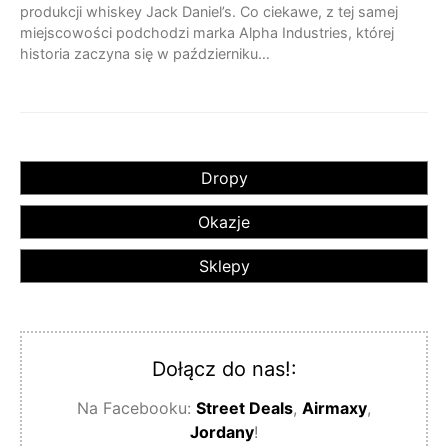
produkcji whiskey Jack Daniel’s. Co ciekawe, z tej samej
miejscowości podchodzi marka Alpha Industries, której
historia zaczyna się w październiku…
Dropy
Okazje
Sklepy
Dołącz do nas!:
Na Facebooku:
Street Deals
,
Airmaxy
,
Jordany
!