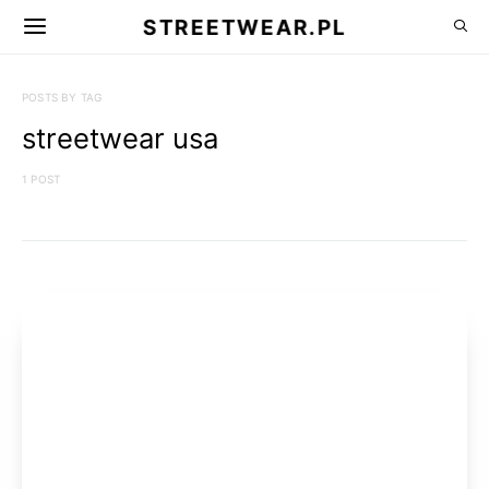
STREETWEAR.PL
POSTS BY TAG
streetwear usa
1 POST