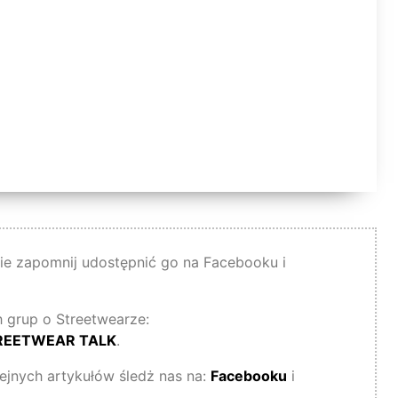
 nie zapomnij udostępnić go na Facebooku i
 grup o Streetwearze:
REETWEAR TALK
.
lejnych artykułów śledż nas na:
Facebooku
i