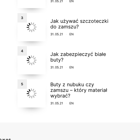
31.05.21
EN
3
Jak używać szczoteczki
do zamszu?
31.05.21
EN
4
Jak zabezpieczyć białe
buty?
31.05.21
EN
Buty z nubuku czy
5
zamszu – który materiał
wybrać?
31.05.21
EN