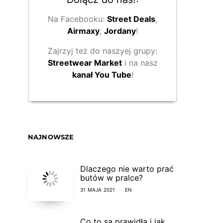
Na Facebooku:
Street Deals
,
Airmaxy
,
Jordany
!
Zajrzyj też do naszyej grupy:
Streetwear Market
i na nasz
kanał You Tube
!
NAJNOWSZE
Dlaczego nie warto prać
butów w pralce?
31 MAJA 2021
EN
Co to są prawidła i jak