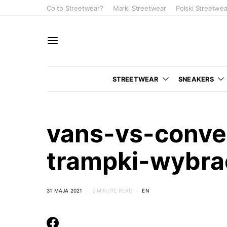
Co to Streetwear?
Marki Streetwear
Polski Streetwea
STREETWEAR
SNEAKERS
vans-vs-conve
trampki-wybra
31 MAJA 2021
0 MINUTE READ
EN