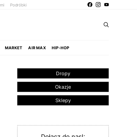
ami
Podróbki
MARKET
AIR MAX
HIP-HOP
Dropy
Okazje
Sklepy
Dołącz do nas!: