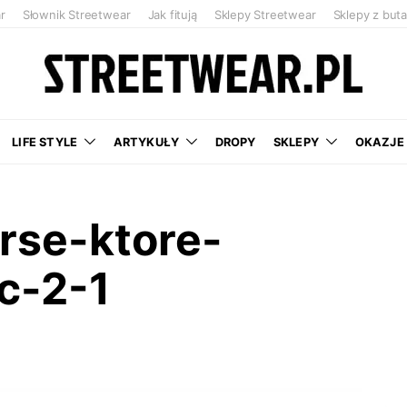
r
Słownik Streetwear
Jak fitują
Sklepy Streetwear
Sklepy z but
LIFE STYLE
ARTYKUŁY
DROPY
SKLEPY
OKAZJE
rse-ktore-
c-2-1