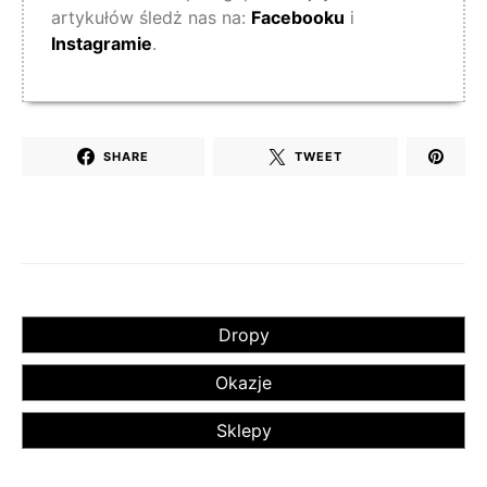
artykułów śledż nas na:
Facebooku
i
Instagramie
.
SHARE
TWEET
Dropy
Okazje
Sklepy